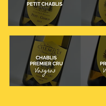
PETIT CHABLIS
CHABLIS
PREMIER CRU
PR
Vosgros
V