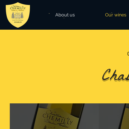
About us
Our wines
Chab